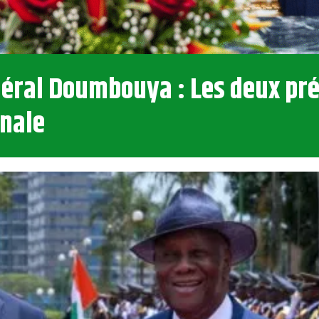
énéral Doumbouya : Les deux pr
onale