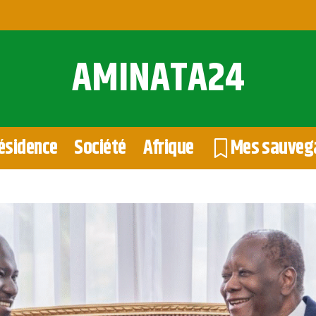
AMINATA24
ésidence
Société
Afrique
Mes sauveg