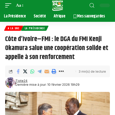
Aa
La Présidence
Société
Afrique
Mes sauvegardes
A LA UNE
LA PRÉSIDENCE
Côte d’Ivoire–FMI : le DGA du FMI Kenji
Okamura salue une coopération solide et
appelle à son renforcement
3 mn(s) de lecture
Tiote24
Dernière mise à jour: 10 février 2026 19h29