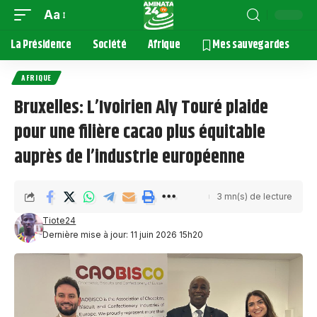
Aa
La Présidence
Société
Afrique
Mes sauvegardes
AFRIQUE
Bruxelles: L’Ivoirien Aly Touré plaide
pour une filière cacao plus équitable
auprès de l’industrie européenne
3 mn(s) de lecture
Tiote24
Dernière mise à jour: 11 juin 2026 15h20