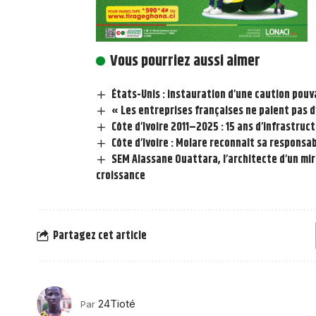
Vous pourriez aussi aimer
États-Unis : instauration d’une caution pouv
« Les entreprises françaises ne paient pas d’
Côte d’Ivoire 2011–2025 : 15 ans d’infrastruc
Côte d’Ivoire : Molare reconnaît sa responsa
SEM Alassane Ouattara, l’architecte d’un mir
croissance
Partagez cet article
24Tioté
Par