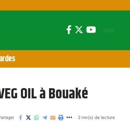
ardes
 VEG OIL à Bouaké
2 mn(s) de lecture
Partager