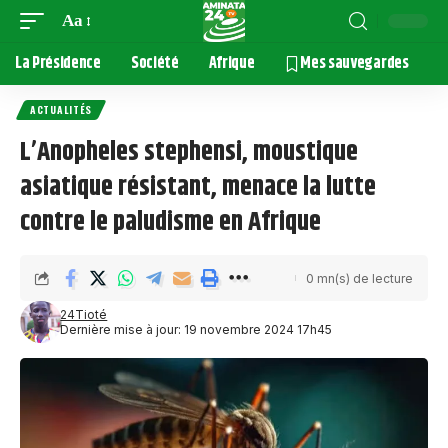
Aa
La Présidence
Société
Afrique
Mes sauvegardes
ACTUALITÉS
L’Anopheles stephensi, moustique
asiatique résistant, menace la lutte
contre le paludisme en Afrique
0 mn(s) de lecture
24Tioté
Dernière mise à jour: 19 novembre 2024 17h45