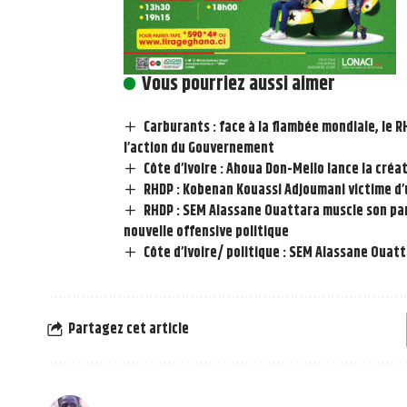
Vous pourriez aussi aimer
Carburants : face à la flambée mondiale, le 
l’action du Gouvernement
Côte d’Ivoire : Ahoua Don-Mello lance la créa
RHDP : Kobenan Kouassi Adjoumani victime d’
RHDP : SEM Alassane Ouattara muscle son part
nouvelle offensive politique
Côte d’Ivoire/ politique : SEM Alassane Ouat
Partagez cet article