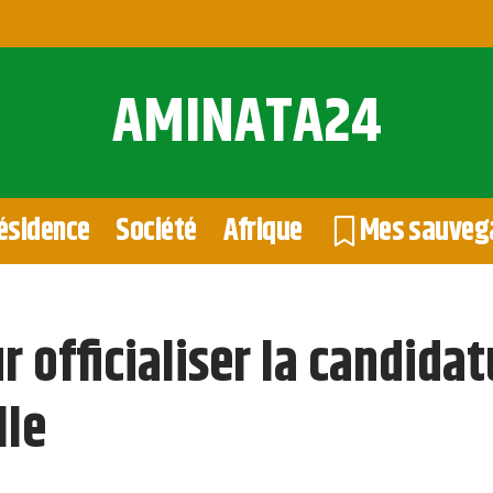
AMINATA24
ésidence
Société
Afrique
Mes sauveg
r officialiser la candida
lle