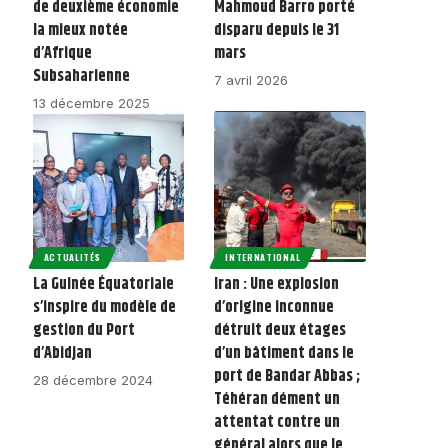
de deuxième économie
Mahmoud Barro porté
la mieux notée
disparu depuis le 31
d’Afrique
mars
Subsaharienne
7 avril 2026
13 décembre 2025
ACTUALITÉS
INTERNATIONAL
La Guinée Équatoriale
Iran : Une explosion
s’inspire du modèle de
d’origine inconnue
gestion du Port
détruit deux étages
d’Abidjan
d’un bâtiment dans le
port de Bandar Abbas ;
28 décembre 2024
Téhéran dément un
attentat contre un
général alors que le