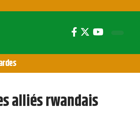
ardes
es alliés rwandais