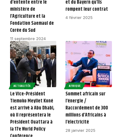
d’entente entre le
et du Bayern qu’ils
ministère de
rompent leur contrat
l’Agriculture et la
4 février 2025
Fondation Saemaul de
Corée du Sud
11 septembre 2024
ACTUALITÉS
AFRIQUE
Le Vice-Président
Sommet africain sur
Tiemoko Meyliet Koné
l’énergie /
est arrivé à Abu Dhabi,
Raccordement de 300
où il représentera le
millions d’Africains à
Président Ouattara à
l’électricité
la 17e World Policy
28 janvier 2025
Conférence