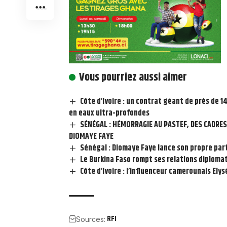
Vous pourriez aussi aimer
Côte d’Ivoire : un contrat géant de près de 
en eaux ultra-profondes
SÉNÉGAL : HÉMORRAGIE AU PASTEF, DES CADR
DIOMAYE FAYE
Sénégal : Diomaye Faye lance son propre part
Le Burkina Faso rompt ses relations diploma
Côte d’Ivoire : l’influenceur camerounais Ely
RFI
Sources: