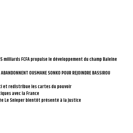
145 milliards FCFA propulse le développement du champ Baleine
ES ABANDONNENT OUSMANE SONKO POUR REJOINDRE BASSIROU
i et redistribue les cartes du pouvoir
tiques avec la France
sée Le Snieper bientôt présenté à la justice