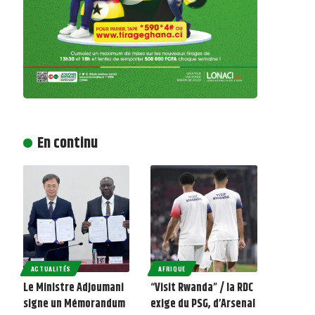
En continu
ACTUALITÉS
AFRIQUE
Le Ministre Adjoumani
“Visit Rwanda” / la RDC
signe un Mémorandum
exige du PSG, d’Arsenal