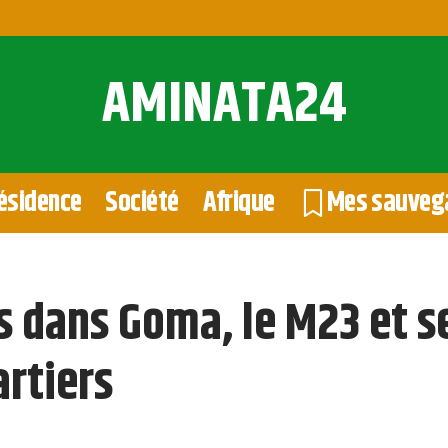
AMINATA24
ésidence
Société
Afrique
Mes sauveg
s dans Goma, le M23 et s
rtiers