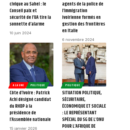
civique au Sahel : le
agents de la police de
Conseil paix et
l’immigration
sécurité de l’UA tire la
ivoirienne formés en
sonnette d’alarme
gestion des frontières
en Italie
10 juin 2024
6 novembre 2024
A LA UNE
POLITIQUE
POLITIQUE
Côte d’Ivoire : Patrick
SITUATION POLITIQUE,
Achi désigné candidat
SÉCURITAIRE,
du RHDP à la
ÉCONOMIQUE ET SOCIALE
présidence de
: LE REPRÉSENTANT
l’Assemblée nationale
SPÉCIAL DU SG DE L’ONU
POUR L’AFRIQUE DE
15 janvier 2026