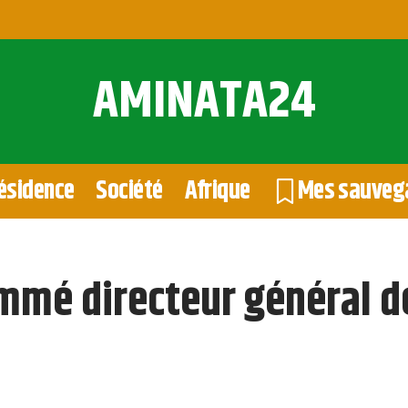
AMINATA24
ésidence
Société
Afrique
Mes sauveg
mé directeur général de