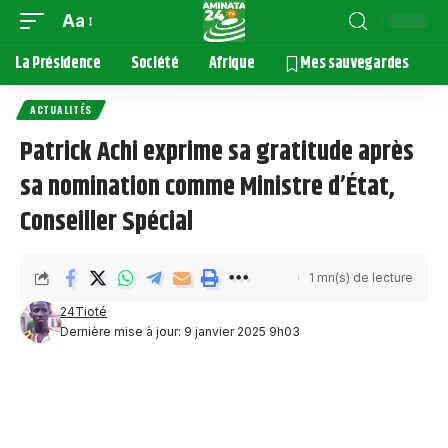
Aa
La Présidence
Société
Afrique
Mes sauvegardes
ACTUALITÉS
Patrick Achi exprime sa gratitude après
sa nomination comme Ministre d’État,
Conseiller Spécial
1 mn(s) de lecture
24Tioté
Dernière mise à jour: 9 janvier 2025 9h03