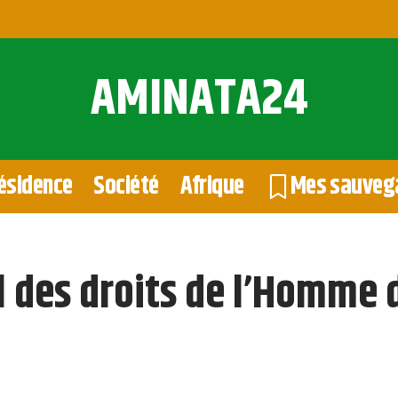
AMINATA24
ésidence
Société
Afrique
Mes sauveg
l des droits de l’Homme 