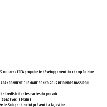
145 milliards FCFA propulse le développement du champ Baleine
ES ABANDONNENT OUSMANE SONKO POUR REJOINDRE BASSIROU
i et redistribue les cartes du pouvoir
tiques avec la France
sée Le Snieper bientôt présenté à la justice