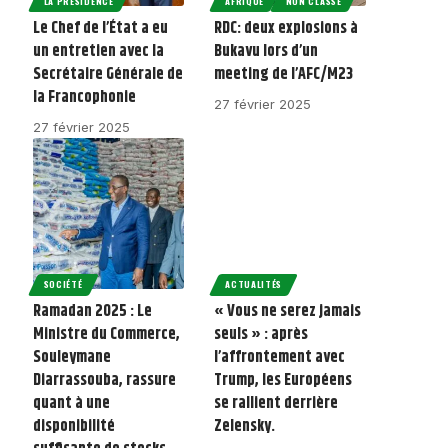
LA PRÉSIDENCE
AFRIQUE
NON CLASSÉ
Le Chef de l’État a eu
RDC: deux explosions à
un entretien avec la
Bukavu lors d’un
Secrétaire Générale de
meeting de l’AFC/M23
la Francophonie
27 février 2025
27 février 2025
SOCIÉTÉ
ACTUALITÉS
Ramadan 2025 : Le
« Vous ne serez jamais
Ministre du Commerce,
seuls » : après
Souleymane
l’affrontement avec
Diarrassouba, rassure
Trump, les Européens
quant à une
se rallient derrière
disponibilité
Zelensky.