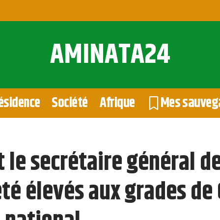
AMINATA24
ésidence
Société
Afrique
Mes sauveg
 le secrétaire général de
té élevés aux grades d