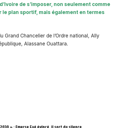
 d’Ivoire de s’imposer, non seulement comme
r le plan sportif, mais également en termes
du Grand Chancelier de l’Ordre national, Ally
épublique, Alassane Ouattara.
2030 » : Emerse Faé évincé, il sort du silence