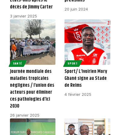
États-Unis après le
prévisions
décès de Jimmy Carter
20 juin 2024
3 janvier 2025
SANTÉ
SPORT
Journée mondiale des
Sport/ L’ivoirien Mory
maladies tropicales
Gbané signe au Stade
négligées / l’union des
de Reims
acteurs pour éliminer
4 février 2025
ces pathologies d’ici
2030
26 janvier 2025