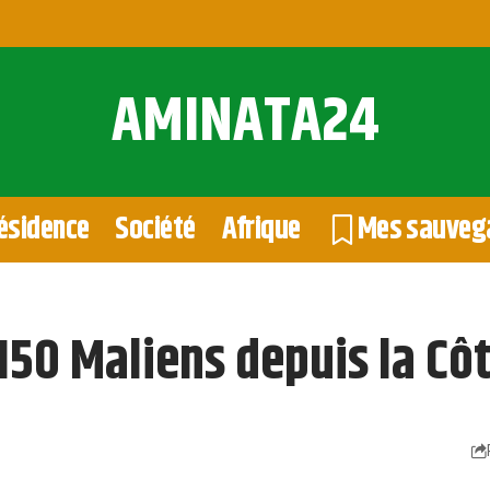
AMINATA24
ésidence
Société
Afrique
Mes sauveg
150 Maliens depuis la Côt